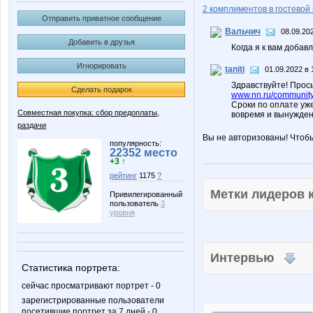
2 комплиментов в гостевой 
Отправить приватное сообщение
Вальчич
08.09.20
Добавить в друзья
Когда я к вам добав
Игнорировать
taniti
01.09.2022 в 
Здравствуйте! Прось
Сделать подарок
www.nn.ru/community/
Сроки по оплате уж
Совместная покупка: сбор предоплаты,
вовремя и вынужден
раздачи
Вы не авторизованы! Чтоб
популярность:
22352 место
+3 ↑
рейтинг
1175
?
Метки лидеров
Привилегированный
пользователь
3
уровня
Интервью
Статистика портрета:
сейчас просматривают портрет - 0
зарегистрированные пользователи
посетившие портрет за 7 дней - 0