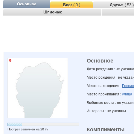
Основное
Блог
( 0 )
Друзья
( 53 )
Шпионаж
Основное
Дата рождения : не указан
Место рождения : не указа
Место нахождения :
Россия
Место проживания :
улица 
Любимые места : не указа
Интересы : не указаны
Комплименты
Портрет заполнен на 20 %